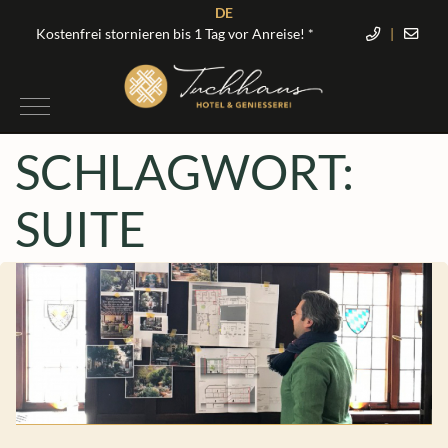
DE
Kostenfrei stornieren bis 1 Tag vor Anreise! *
|
SCHLAGWORT:
SUITE